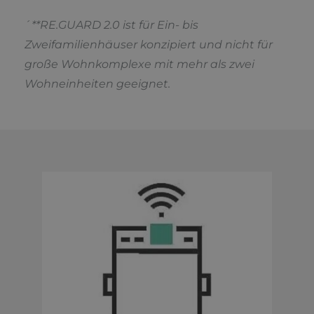
´
**RE.GUARD 2.0 ist für Ein- bis
Zweifamilienhäuser konzipiert und nicht für
große Wohnkomplexe mit mehr als zwei
Wohneinheiten geeignet.