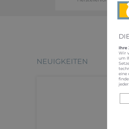
DI
Ihre
Wir 
um I
NEUIGKEITEN
Setz
tech
eine 
finde
jeder