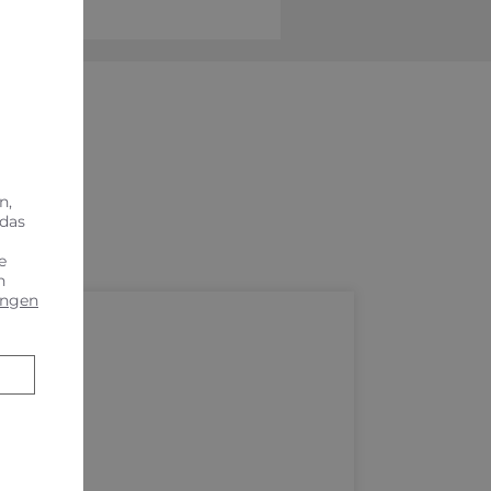
n,
 das
e
n
ungen