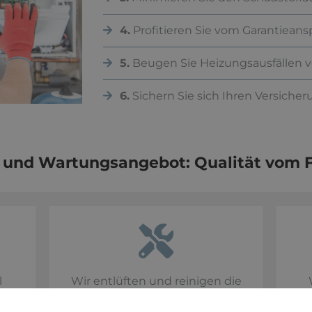
4.
Profitieren Sie vom Garantiean
5.
Beugen Sie Heizungsausfällen v
6.
Sichern Sie sich Ihren Versiche
- und Wartungsangebot: Qualität vom
l
Wir entlüften und reinigen die
Anlage und tauschen
Verschleißteile