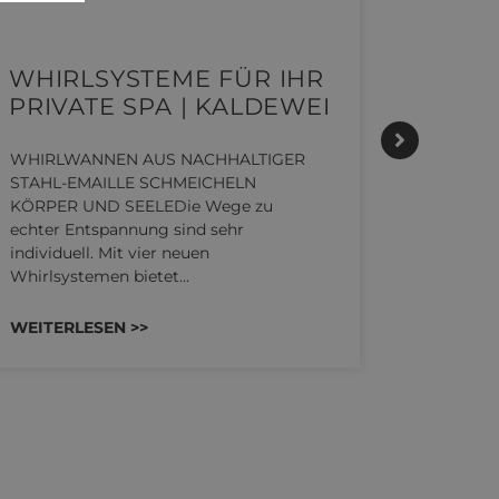
WHIRLSYSTEME FÜR IHR
GEST
PRIVATE SPA | KALDEWEI
ALLT
MOME
HANS
WHIRLWANNEN AUS NACHHALTIGER
STAHL-EMAILLE SCHMEICHELN
KÖRPER UND SEELEDie Wege zu
Stil für
echter Entspannung sind sehr
HANSAGEN
individuell. Mit vier neuen
Reihe von
Whirlsystemen bietet…
die unter
Räume ko
WEITERLESEN >>
WEITERL