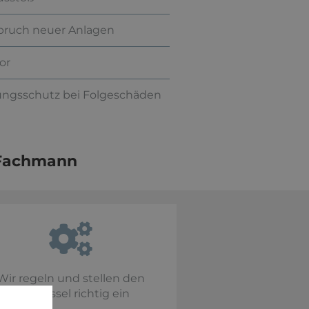
spruch neuer Anlagen
or
rungsschutz bei Folgeschäden
 Fachmann
Wir regeln und stellen den
Heizkessel richtig ein